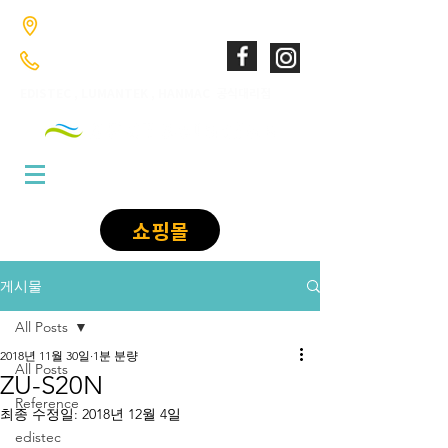
​경기도 고양시 덕양구 향동로201 GL매트로시티 향동 1046호
02-6949-0346
;
010-9085-1422
​EDISTEC , LUMANTEK , HANMAC 공식대리점
쇼핑몰
게시물
All Posts
2018년 11월 30일
1분 분량
All Posts
ZU-S20N
Reference
최종 수정일:
2018년 12월 4일
edistec