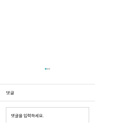
댓글
ED-S200
ED-S300
댓글을 입력하세요.