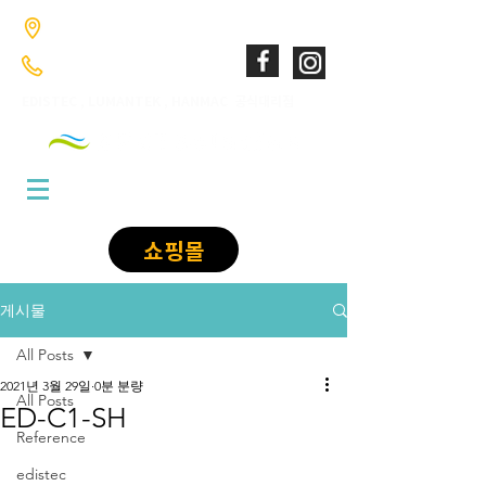
​경기도 고양시 덕양구 향동로201 GL매트로시티 향동 1046호
02-6949-0346
;
010-9085-1422
​EDISTEC , LUMANTEK , HANMAC 공식대리점
쇼핑몰
게시물
All Posts
2021년 3월 29일
0분 분량
All Posts
ED-C1-SH
Reference
edistec