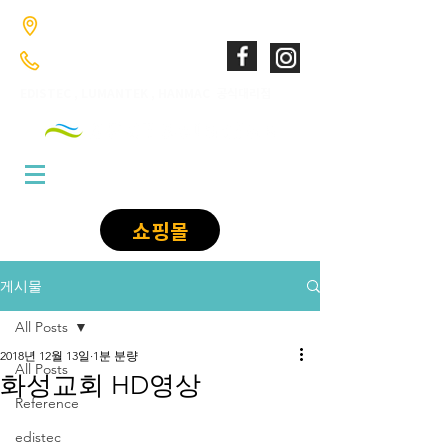
​경기도 고양시 덕양구 향동로201 GL매트로시티 향동 1046호
02-6949-0346
;
010-9085-1422
​EDISTEC , LUMANTEK , HANMAC 공식대리점
쇼핑몰
게시물
All Posts
2018년 12월 13일
1분 분량
All Posts
화성교회 HD영상
Reference
edistec