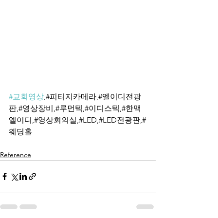
#교회영상
,#피티지카메라,#엘이디전광
판,#영상장비,#루먼텍,#이디스텍,#한맥
엘이디,#영상회의실,#LED,#LED전광판,#
웨딩홀
Reference