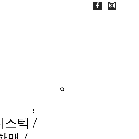
LED DISPLAY
REFERENCE
CONTACT
디스텍 /
한맥 /