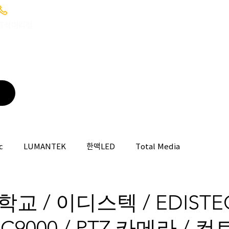
02-6949-0346 ; 010-9085-1422
C 공식대리점
HOME
WHAT WE DO
BROADCASTING
c
LUMANTEK
한맥LED
Total Media
 / 이디스텍 / EDISTEC 
EPC9000 / PTZ 카메라 /