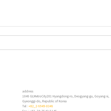
크래프톤 서초점 / ED-S200 /
필리
EPC9000 / VS10 / LED / 이디
/ ed
edis
스텍 / 루먼텍 / 한맥 /
EDISTEC / RUMANTEK /
HANMAC
address
1046 GLMetroCity201 Hyangdong-ro, Deogyang-gu, Goyang-si,
Gyeonggi-do, Republic of Korea
6
Tel :
+82_2-6949-0346
Fax : +82_70-7543-5145