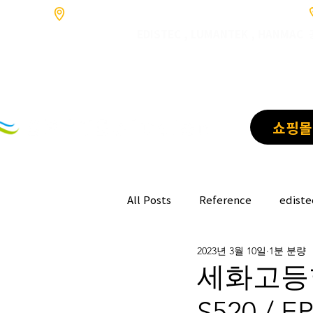
​경기도 고양시 덕양구 향동로201 GL매트로시티 향동 1046호
​EDISTEC , LUMANTEK , HANMA
쇼핑몰
All Posts
Reference
ediste
2023년 3월 10일
1분 분량
세화고등학교
S520 / 