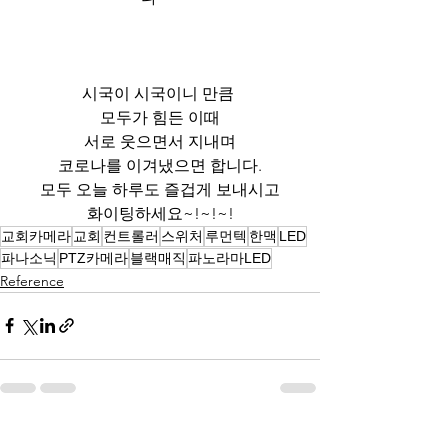
﻿시국이 시국이니 만큼 
모두가 힘든 이때
서로 웃으면서 지내며
코로나를 이겨냈으면 합니다.
모두 오늘 하루도 즐겁게 보내시고
화이팅하세요~!~!~!
교회카메라
교회
컨트롤러
스위처
루먼텍
한맥
LED
파나소닉
PTZ카메라
블랙매직
파노라마LED
Reference
전체 보기
최근 게시물