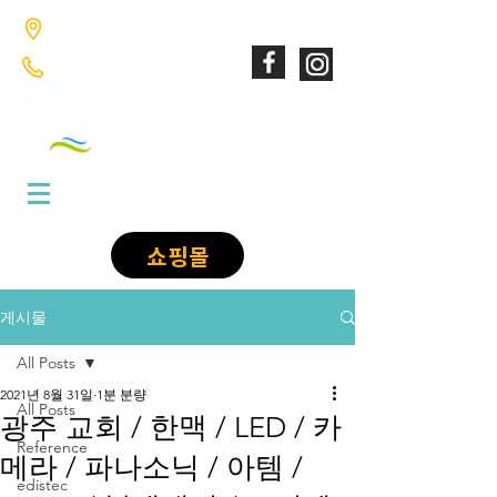
​경기도 고양시 덕양구 향동로201 GL매트로시티 향동 1046호
02-6949-0346
;
010-9085-1422
​EDISTEC , LUMANTEK , HANMAC 공식대리점
쇼핑몰
게시물
All Posts
2021년 8월 31일
1분 분량
All Posts
광주 교회 / 한맥 / LED / 카
Reference
메라 / 파나소닉 / 아템 /
edistec