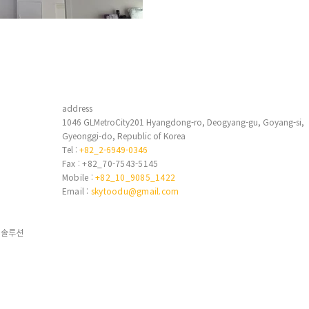
address
1046 GLMetroCity201 Hyangdong-ro, Deogyang-gu, Goyang-si,
Gyeonggi-do, Republic of Korea
6
Tel :
+82_2-6949-0346
Fax : +82_70-7543-5145
Mobile :
+82_10_9085_1422
Email :
skytoodu@gmail.com
티솔루션