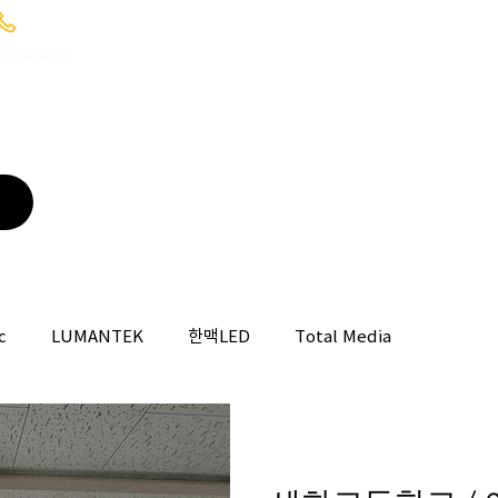
02-6949-0346 ; 010-9085-1422
C 공식대리점
HOME
WHAT WE DO
BROADCASTING
c
LUMANTEK
한맥LED
Total Media