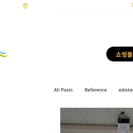
​경기도 고양시 덕양구 향동로201 GL매트로시티 향동 1046호
​EDISTEC , LUMANTEK , HANMA
쇼핑몰
All Posts
Reference
ediste