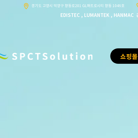
​경기도 고양시 덕양구 향동로201 GL매트로시티 향동 1046호
​EDISTEC , LUMANTEK , HANMA
쇼핑몰