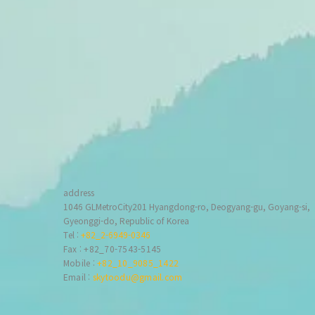
address
1046 GLMetroCity201 Hyangdong-ro, Deogyang-gu, Goyang-si,
Gyeonggi-do, Republic of Korea
6
Tel :
+82_2-6949-0346
Fax : +82_70-7543-5145
Mobile :
+82_10_9085_1422
Email :
skytoodu@gmail.com