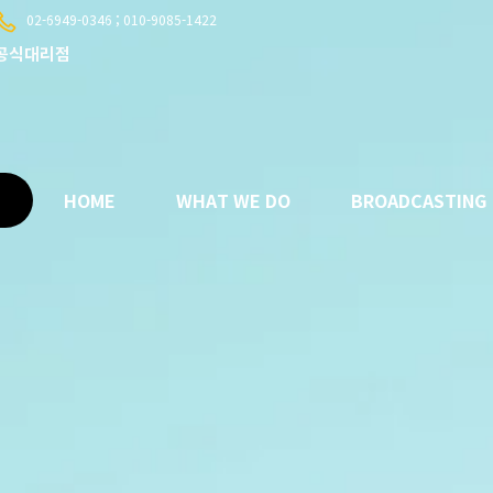
02-6949-0346 ; 010-9085-1422
C 공식대리점
HOME
WHAT WE DO
BROADCASTING